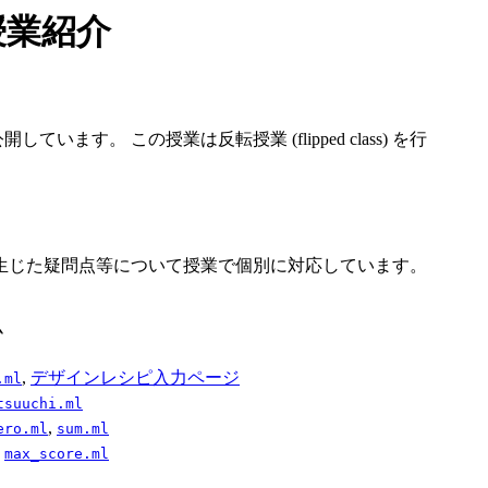
授業紹介
 この授業は反転授業 (flipped class) を行
生じた疑問点等について授業で個別に対応しています。
ム
,
デザインレシピ入力ページ
.ml
tsuuchi.ml
,
ero.ml
sum.ml
,
max_
score.ml