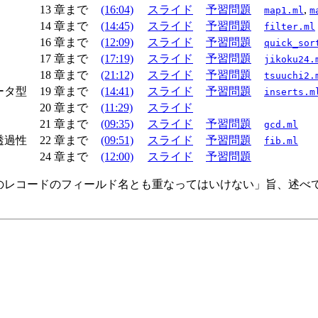
13 章まで
(16:04)
スライド
予習問題
,
map1.ml
m
14 章まで
(14:45)
スライド
予習問題
filter.ml
16 章まで
(12:09)
スライド
予習問題
quick_
sor
17 章まで
(17:19)
スライド
予習問題
jikoku24.
18 章まで
(21:12)
スライド
予習問題
tsuuchi2.
ータ型
19 章まで
(14:41)
スライド
予習問題
inserts.m
20 章まで
(11:29)
スライド
21 章まで
(09:35)
スライド
予習問題
gcd.ml
透過性
22 章まで
(09:51)
スライド
予習問題
fib.ml
24 章まで
(12:00)
スライド
予習問題
のレコードのフィールド名とも重なってはいけない」旨、述べていますが