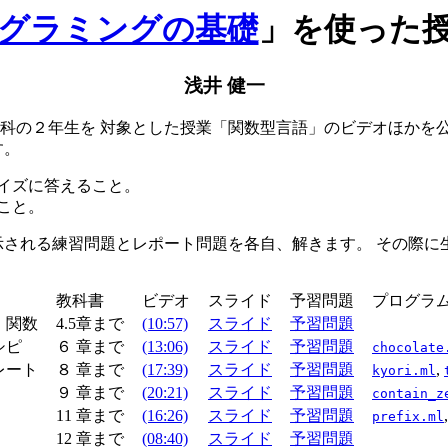
グラミングの基礎
」を使った
浅井 健一
生を 対象とした授業「関数型言語」のビデオほかを公開しています。
す。
イズに答えること。
こと。
示される練習問題とレポート問題を各自、解きます。 その際に
ック
教科書
ビデオ
スライド
予習問題
プログラ
、関数
4.5章まで
(10:57)
スライド
予習問題
シピ
６ 章まで
(13:06)
スライド
予習問題
chocolate
レート
８ 章まで
(17:39)
スライド
予習問題
,
kyori.ml
９ 章まで
(20:21)
スライド
予習問題
contain_
z
11 章まで
(16:26)
スライド
予習問題
prefix.ml
12 章まで
(08:40)
スライド
予習問題