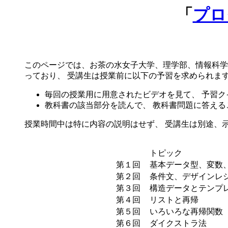
「
プロ
このページでは、お茶の水女子大学、理学部、情報科学科の２年
っており、 受講生は授業前に以下の予習を求められま
毎回の授業用に用意されたビデオを見て、 予習ク
教科書の該当部分を読んで、 教科書問題に答える
授業時間中は特に内容の説明はせず、 受講生は別途、
トピ
第１回
基本データ型、変数
第２回
条件文、デザインレ
第３回
構造データとテンプ
第４回
リストと再帰
第５回
いろいろな再帰関数
第６回
ダイクストラ法