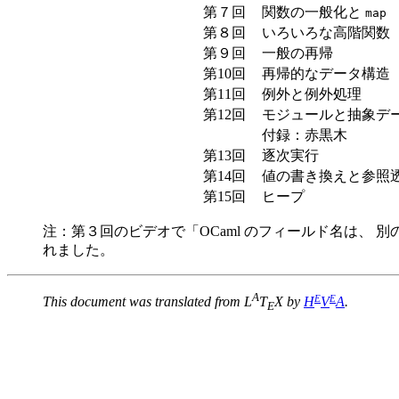
第７回
関数の一般化と
map
第８回
いろいろな高階関数
第９回
一般の再帰
第10回
再帰的なデータ構造
第11回
例外と例外処理
第12回
モジュールと抽象デ
付録：赤黒木
第13回
逐次実行
第14回
値の書き換えと参照
第15回
ヒープ
注：第３回のビデオで「OCaml のフィールド名は、 別
れました。
A
E
E
This document was translated from L
T
X by
H
V
A
.
E