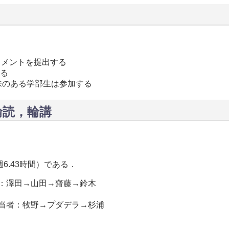
コメントを提出する
する
味のある学部生は参加する
 輪読，輪講
6.43時間）である．
：澤田→山田→齋藤→鈴木
当者：牧野→プダデラ→杉浦