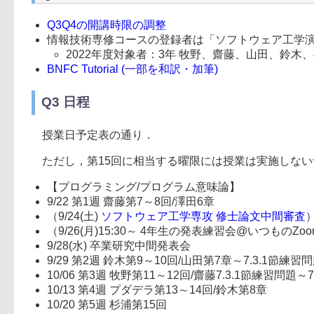
Q3Q4の開講時限の調整
情報技術専修コースの登録者は「ソフトウェア工学演習
2022年度対象者：3年 牧野、齋藤、山田、鈴木
BNFC Tutorial (一部を和訳・加筆)
Q3 日程
授業日予定表の通り．
ただし，第15回に相当する曜限には授業は実施しない予
【プログラミング/プログラム意味論】
9/22 第1週 齋藤第7～8回/澤田6章
（9/24(土)
ソフトウェア工学専攻 修士論文中間審査
（9/26(月)15:30～ 4年生の発表練習会@いつものZoo
9/28(水) 卒業研究中間発表会
9/29 第2週 鈴木第9～10回/山田第7章～7.3.1節練習
10/06 第3週 牧野第11～12回/齋藤7.3.1節練習問題～
10/13 第4週 プダデラ第13～14回/鈴木第8章
10/20 第5週 杉浦第15回