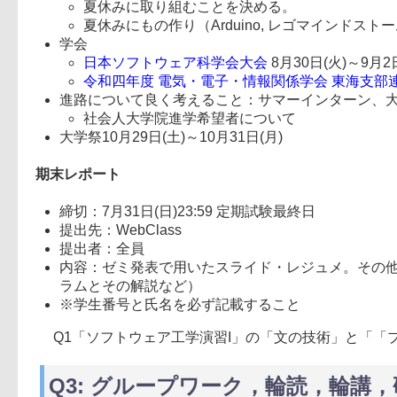
夏休みに取り組むことを決める。
夏休みにもの作り（Arduino, レゴマインドストー
学会
日本ソフトウェア科学会大会
8月30日(火)～9
令和四年度 電気・電子・情報関係学会 東海支部
進路について良く考えること：サマーインターン、
社会人大学院進学希望者について
大学祭10月29日(土)～10月31日(月)
期末レポート
締切：7月31日(日)23:59 定期試験最終日
提出先：WebClass
提出者：全員
内容：ゼミ発表で用いたスライド・レジュメ。その
ラムとその解説など）
※学生番号と氏名を必ず記載すること
Q1「ソフトウェア工学演習I」の「文の技術」と「
Q3: グループワーク，輪読，輪講