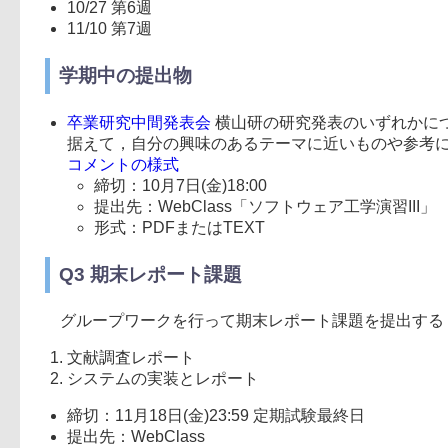
10/27 第6週
11/10 第7週
学期中の提出物
卒業研究中間発表会
横山研の研究発表のいずれかに
据えて，自分の興味のあるテーマに近いものや参考
コメントの様式
締切：10月7日(金)18:00
提出先：WebClass「ソフトウェア工学演習III」
形式：PDFまたはTEXT
Q3 期末レポート課題
グループワークを行って期末レポート課題を提出する
文献調査レポート
システムの実装とレポート
締切：11月18日(金)23:59 定期試験最終日
提出先：WebClass