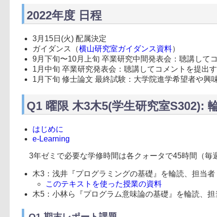
2022年度 日程
3月15日(火) 配属決定
ガイダンス（
横山研究室ガイダンス資料
）
9月下旬〜10月上旬 卒業研究中間発表会：聴講して
1月中旬 卒業研究発表会：聴講してコメントを提出
1月下旬 修士論文 最終試験：大学院進学希望者や興
Q1 曜限 木3木5(学生研究室S302):
はじめに
e-Learning
3年ゼミで必要な学修時間は各クォータで45時間（毎週
木3：浅井『プログラミングの基礎』を輪読、担当者
このテキストを使った授業の資料
木5：小林ら『プログラム意味論の基礎』を輪読、担
Q1 期末レポート課題