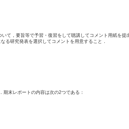
ついて，要旨
等で予習・復習をして聴講してコメント用紙を提
になる研究発表を選択してコメントを用意すること．
．期末レポートの内容は次の2つである：