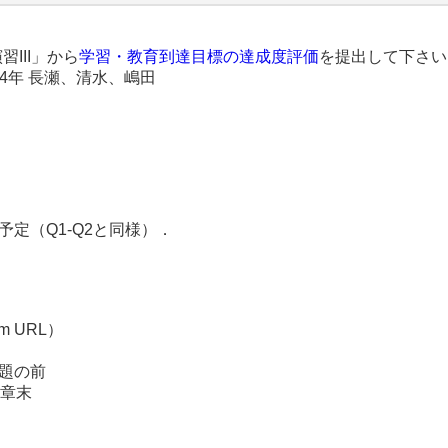
III」から
学習・教育到達目標の達成度評価
を提出して下さい
、4年 長瀬、清水、嶋田
定（Q1-Q2と同様）．
）
m URL）
問題の前
7章末